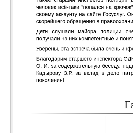
Также старший инспектор полиции д
человек всё-таки "попался на крючок
своему аккаунту на сайте Госуслуг. 
скорейшего обращения в правоохрани
Дети слушали майора полиции оче
получали на них компетентные и поня
Уверены, эта встреча была очень инф
Благодарим старшего инспектора ОД
О. И. за содержательную беседу, п
Кадырову З.Р. за вклад в дело пат
поколения!
Г