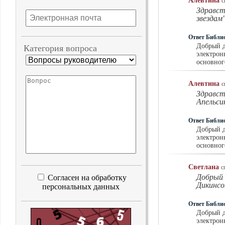
Алевтина
с
нностей ЗОЖ
Здравст
звездам
Ответ Библи
Добрый д
Категория вопроса
электрон
основног
Алевтина
с
Здравст
Апельси
Ответ Библи
Добрый д
электрон
основног
Светлана
с
Добрый 
Согласен на обработку
Дикинсо
персональных данных
Ответ Библи
Добрый д
электрон