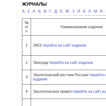
ЖУРНАЛЫ
A - Z
А - Б
В - Г
Д - Е
Ж - З
И - К
Л - М
Н -
№
п/
Наименование издания
п
1
ЭКО/
перейти на сайт издания
2
Экоград/
перейти на сайт издания
Экологический вестник России/
перейти 
3
издания
4
Экологическое право/
перейти на сайт и