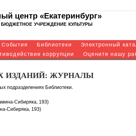
ый центр «Екатеринбург»
бюджетное учреждение культуры
События
Библиотеки
Электронный ката
тиводействие коррупции
Оцените нашу ра
ководство.
Материально-
События в
Независи
Центр
блиотека №1
Кадровый
Библиотека №2
Новости
Услуги
Библиотека №3
Центральной
техническое
оценка каче
обществен
состав
обеспечение
библиотеке
оказания у
доступа
Х ИЗДАНИЙ: ЖУРНАЛЫ
ных подразделениях Библиотеки.
амина-Сибиряка, 193)
на-Сибиряка, 193)