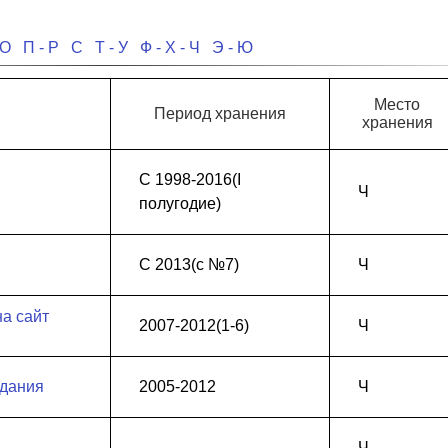
 О
П - Р
С
Т - У
Ф - Х - Ч
Э - Ю
Место
Период хранения
хранения
С 1998-2016(I
Ч
полугодие)
С 2013(с №7)
Ч
на сайт
2007-2012(1-6)
Ч
здания
2005-2012
Ч
Ч