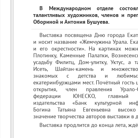
нностей ЗОЖ
В Международном отделе состоя
талантливых художников, членов и пр
Обориной и Антония Бушуева.
Выставка посвящена Дню города Екат
и носит название «Жемчужина Урала. Ек
и его окрестности». На картинах можн
Плотинку, Каменные Палатки, Вознесенс
усадьбу Филитц, Дом-улитку, Уктус, а 
Исеть, Шайтан-камень и множество
знакомых с детства и любимы
екатеринбуржцами мест. Почётный гость
открытия, член правления Урало-С
федерации ЮНЕСКО, главный р
издательства «Банк культурной ин
Богина Татьяна Евгеньевна высоко
значение творчества авторов выставки в 
Выставка продлится до конца лета, жд