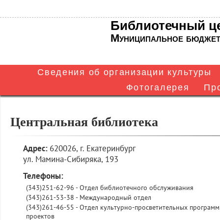
Библиотечный це
Муниципальное бюджетн
Сведения об организации культуры
Фотогалерея
Пр
Структура и
События в
Центральная
Основные
Новости
Библиотека №1
органы
Центральной
Библиотека №2
Документы
библиотека
сведения
управления
библиотеке
Центральная библиотека
Руководство.
Центр
Материально-
Правила
Библиотека №3
Кадровый
общественного
Услуги
пользования
техническое
Адрес:
620026, г. Екатеринбург
состав
доступа
обеспечение
библиотекой
ул. Мамина-Сибиряка, 193
Независимая
Телефоны:
Антикоррупцион
Гражданская об
оценка качества
ная политика
орона
(343)251-62-96 - Отдел библиотечного обслуживания
оказания услуг
(343)261-53-38 - Международный отдел
(343)261-46-55 - Отдел культурно-просветительных программ
проектов
Продвижение це