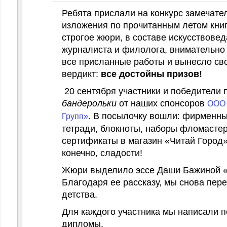
нностей ЗОЖ
Ребята прислали на конкурс замечате
изложения по прочитанным летом кни
строгое жюри, в составе искусствовед
журналиста и филолога, внимательно
все присланные работы и вынесло св
вердикт:
все достойны призов!
20 сентября участники и победители 
бандерольки
от наших спонсоров
ООО 
. В посылочку вошли: фирменн
Групп»
тетради, блокноты, наборы фломасте
сертификаты в магазин «Читай Город»
конечно, сладости!
Жюри выделило эссе Даши Бажиной «
Благодаря ее рассказу, мы снова пер
детства.
Для каждого участника мы написали п
дипломы.