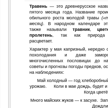
нностей ЗОЖ
Травень
— это древнерусское назв
пятого месяца года
. Название прои
обильного роста молодой травы
(«
месяц)
. В народном календаре эт
также называли
травник
,
цвет
пролетень
, так как природа 
расцветает.
Характер у мая капризный, нередко 
похолодания и даже замор
многочисленных пословицах до н
советы и прогнозы погоды предков, о
на наблюдениях:
Май холодный — год хлеборобный
урожаю. Коли в мае
Когда цветёт черём
Много майских жуков — к засухе. Зап
Дождливый ма