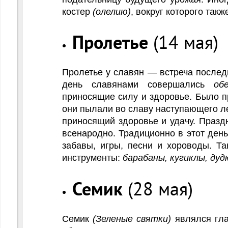
костер
(олелию)
, вокруг которого так
Пролетье
(14 мая)
Пролетье у славян — встреча последн
день славянами совершались
об
приносящие силу и здоровье. Было п
они пылали во славу наступающего л
приносящий здоровье и удачу. Празд
всенародно. Традиционно в этот ден
забавы, игры, песни и хороводы. Т
инструменты:
барабаны, кугиклы, дудк
Семик
(28 мая)
Семик
(Зеленые святки)
являлся гл