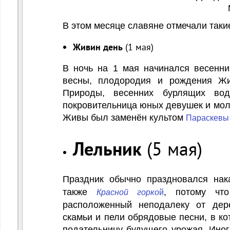
Майская травка и
В этом месяце славяне отмечали таки
Живин день
(1 мая)
В ночь на 1 мая начинался весенн
весны, плодородия и рождения Ж
Природы, весенних бурлящих вод
покровительница юных девушек и моло
Живы был заменён культом
Параскевы
Лельник
(5 мая)
Праздник обычно праздновался на
также
, потому что
Красной горко
й
расположенный неподалеку от дер
скамьи и пели обрядовые песни, в ко
подательницу будущего урожая. Иног