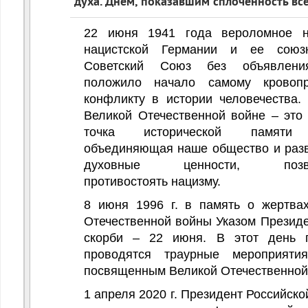
духа. Днем, показавшим сплоченность все
нностей ЗОЖ
22 июня 1941 года вероломное н
нацистской Германии
и ее союз
Советский Союз без объявлен
положило начало самому кровопр
конфликту в истории человечества
Великой Отечественной войне
– это
точка исторической памяти 
объединяющая наше общество и ра
духовные ценности, позв
противостоять нацизму.
8 июня 1996 г. в память о жертва
Отечественной войны Указом Президе
скорби – 22 июня. В этот день п
проводятся траурные мероприяти
посвященным Великой Отечественной
1 апреля 2020 г. Президент Российск